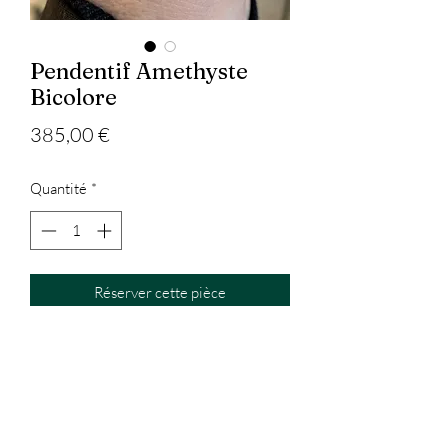
Pendentif Amethyste
Bicolore
Prix
385,00 €
Quantité
*
Réserver cette pièce
Pendentif en Argent 925 serti d'une
Améthyste bicolore. Avec chaîne en
Argent 925 maille forçat 1,5mm de
60cm.